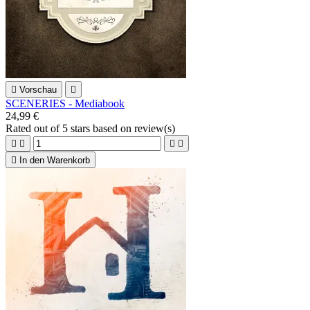

Vorschau

SCENERIES - Mediabook
24,99 €
Rated
out of 5 stars based on
review(s)





In den Warenkorb