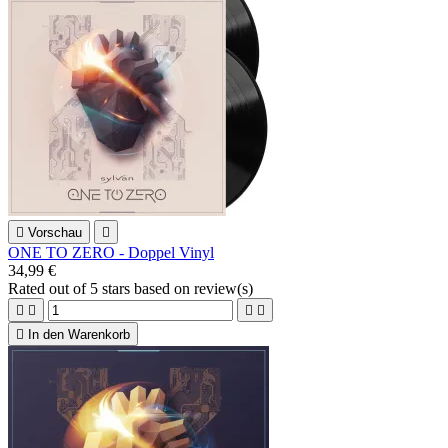

Vorschau

ONE TO ZERO - Doppel Vinyl
34,99 €
Rated
out of 5 stars based on
review(s)





In den Warenkorb