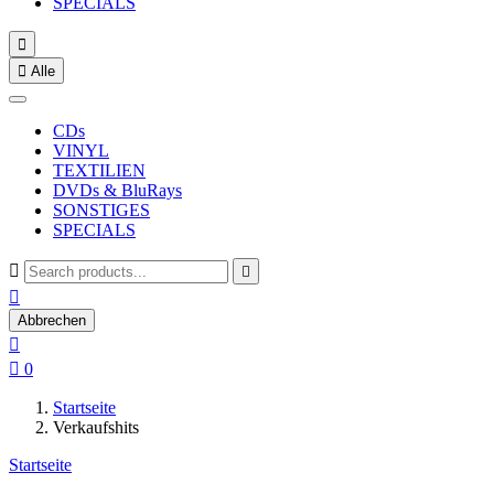
SPECIALS


Alle
CDs
VINYL
TEXTILIEN
DVDs & BluRays
SONSTIGES
SPECIALS



Abbrechen


0
Startseite
Verkaufshits
Startseite