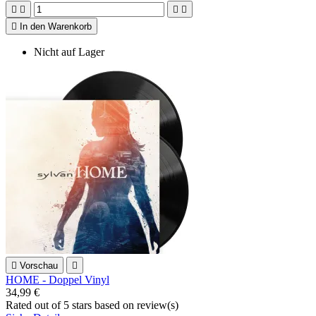





In den Warenkorb
Nicht auf Lager

Vorschau

HOME - Doppel Vinyl
34,99 €
Rated
out of 5 stars based on
review(s)