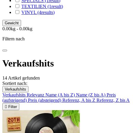
SPECIALS
(1
result
)
TEXTILIEN
(1
result
)
VINYL
(4
results
)
Gewicht
0.00kg - 0.00kg
Filtern nach
Verkaufshits
14 Artikel gefunden
Sortiert nach:
Verkaufshits
Verkaufshits
Relevanz
Name (A bis Z)
Name (Z bis A)
Preis
(aufsteigend)
Preis (absteigend)
Referenz, A bis Z
Referenz, Z bis A

Filter