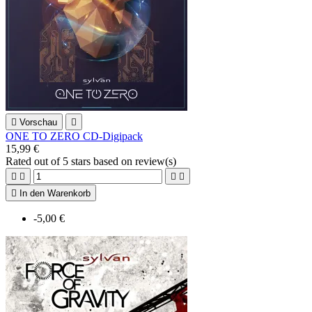

Vorschau

ONE TO ZERO CD-Digipack
15,99 €
Rated
out of 5 stars based on
review(s)





In den Warenkorb
-5,00 €