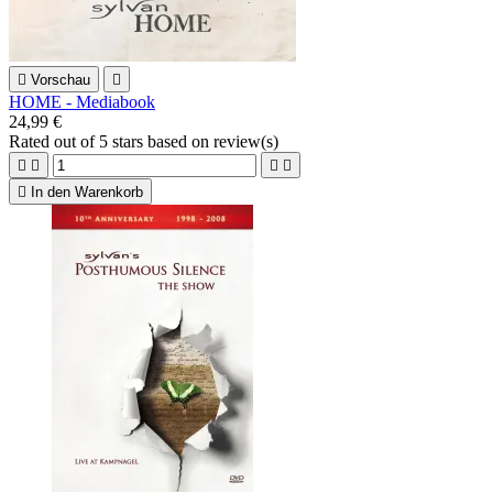

Vorschau

HOME - Mediabook
24,99 €
Rated
out of 5 stars based on
review(s)





In den Warenkorb