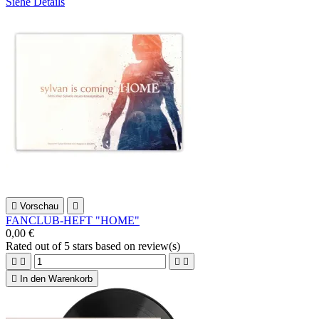
Siehe Details

Vorschau

FANCLUB-HEFT "HOME"
0,00 €
Rated
out of 5 stars based on
review(s)





In den Warenkorb