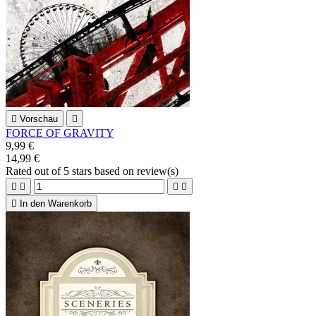

Vorschau

FORCE OF GRAVITY
9,99 €
14,99 €
Rated
out of 5 stars based on
review(s)





In den Warenkorb