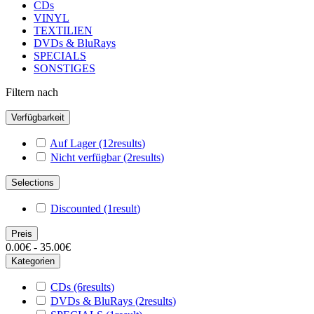
CDs
VINYL
TEXTILIEN
DVDs & BluRays
SPECIALS
SONSTIGES
Filtern nach
Verfügbarkeit
Auf Lager
(12
results
)
Nicht verfügbar
(2
results
)
Selections
Discounted
(1
result
)
Preis
0.00€ - 35.00€
Kategorien
CDs
(6
results
)
DVDs & BluRays
(2
results
)