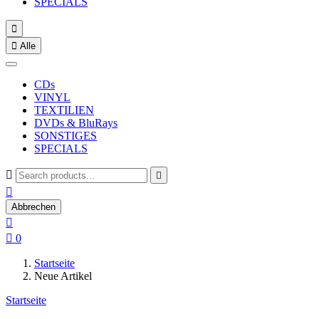
SPECIALS


Alle
CDs
VINYL
TEXTILIEN
DVDs & BluRays
SONSTIGES
SPECIALS



Abbrechen


0
Startseite
Neue Artikel
Startseite