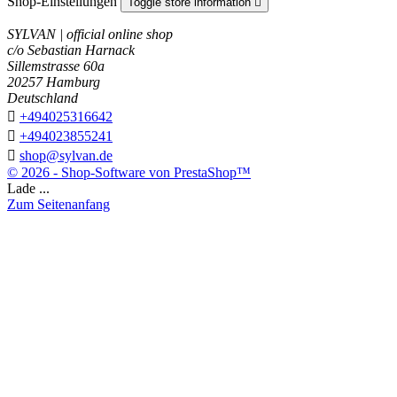
Shop-Einstellungen
Toggle store information

SYLVAN | official online shop
c/o Sebastian Harnack
Sillemstrasse 60a
20257 Hamburg
Deutschland

+494025316642

+494023855241

shop@sylvan.de
© 2026 - Shop-Software von PrestaShop™
Lade ...
Zum Seitenanfang